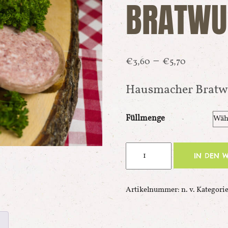
BRATWU
–
€
3,60
€
5,70
Hausmacher Bratw
Füllmenge
Hausmacher
IN DEN 
Bratwurst
Menge
Artikelnummer:
n. v.
Kategori