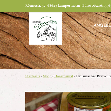
Römerstr. 52, 68623 Lampertheim | Büro: 06206/1556
ANGEBO
Startseite
/
Shop
/
Dosenwurst
/ Hausmacher Bratwurs