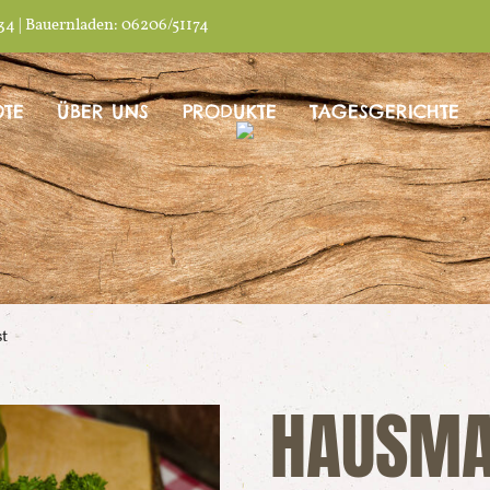
34 | Bauernladen: 06206/51174
TE
ÜBER UNS
PRODUKTE
TAGESGERICHTE
t
HAUSMA