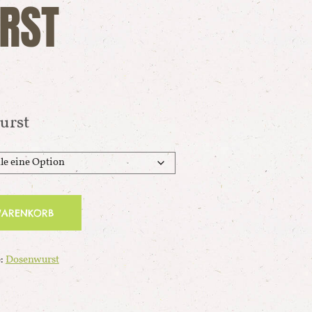
RST
urst
WARENKORB
e:
Dosenwurst