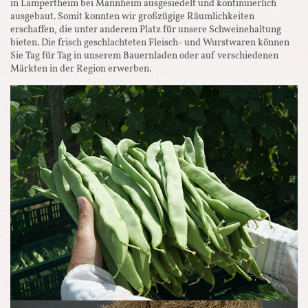
in Lampertheim bei Mannheim ausgesiedelt und kontinuierlich
ausgebaut. Somit konnten wir großzügige Räumlichkeiten
erschaffen, die unter anderem Platz für unsere Schweinehaltung
bieten. Die frisch geschlachteten Fleisch- und Wurstwaren können
Sie Tag für Tag in unserem Bauernladen oder auf verschiedenen
Märkten in der Region erwerben.