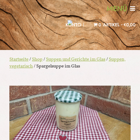
MENÜ
KONTO |
0 ARTIKEL
€0,00
Startseite
/
Shop
/
Suppen und Gerichte im Glas
/
Suppen,
vegetarisch
/ Spargelsuppe im Glas